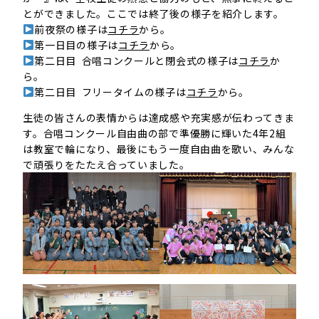
とができました。ここでは終了後の様子を紹介します。
前夜祭の様子は
コチラ
から。
第一日目の様子は
コチラ
から。
第二日目 合唱コンクールと閉会式の様子は
コチラ
か
ら。
第二日目 フリータイムの様子は
コチラ
から。
生徒の皆さんの表情からは達成感や充実感が伝わってきま
す。合唱コンクール自由曲の部で準優勝に輝いた4年2組
は教室で輪になり、最後にもう一度自由曲を歌い、みんな
で頑張りをたたえ合っていました。