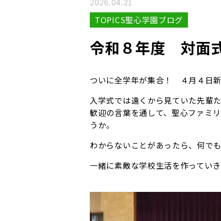
2026.04.21
TOPICS聖心学園ブログ
令和８年度 対面
ついに全学年が集合！ ４月４日
入学式では遠くから見ていた先輩た
歓迎の言葉を通して、聖心ファミ
うか。
わからないことがあったら、何で
一緒に素敵な学校生活を作ってい