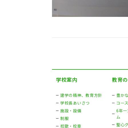
学校案内
教育
建学の精神、教育方針
豊か
学校長あいさつ
コー
施設・設備
6年
ム
制服
聖心
校歌・校章