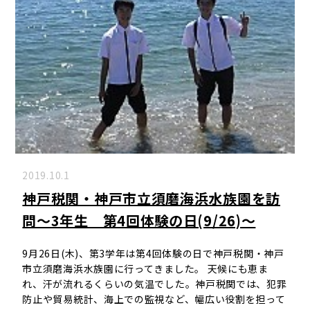
2019.10.1
神戸税関・神戸市立須磨海浜水族園を訪
問～3年生 第4回体験の日(9/26)～
9月26日(木)、第3学年は第4回体験の日で神戸税関・神戸
市立須磨海浜水族園に行ってきました。 天候にも恵ま
れ、汗が流れるくらいの気温でした。神戸税関では、犯罪
防止や貿易統計、海上での監視など、幅広い役割を担って