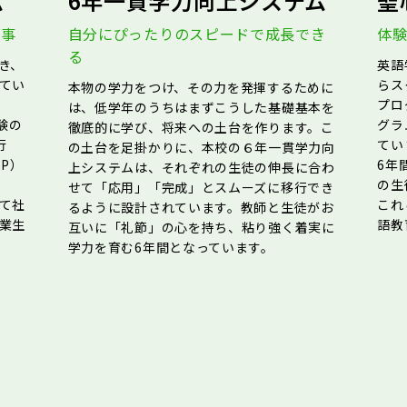
ム
6年一貫学力向上システム
聖
行事
自分にぴったりのスピードで成長でき
体
る
き、
英語
てい
らス
本物の学力をつけ、その力を発揮するために
プロ
は、低学年のうちはまずこうした基礎基本を
験の
グラ
徹底的に学び、将来への土台を作ります。こ
行
てい
の土台を足掛かりに、本校の６年一貫学力向
P）
6年
上システムは、それぞれの生徒の伸長に合わ
の生
せて「応用」「完成」とスムーズに移行でき
て社
これ
るように設計されています。教師と生徒がお
業生
語教
互いに「礼節」の心を持ち、粘り強く着実に
学力を育む6年間となっています。