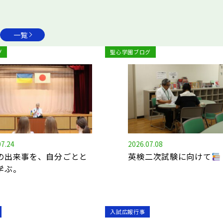
一覧
グ
聖心学園ブログ
07.24
2026.07.08
の出来事を、自分ごとと
英検二次試験に向けて
学ぶ。
入試広報行事