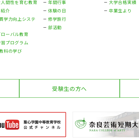
な人間性を育む教育
年間行事
大学合格実績
ス紹介
体験の日
卒業生より
一貫学力向上システ
修学旅行
部活動
グローバル教育
学習プログラム
5教科の学び
受験生の方へ