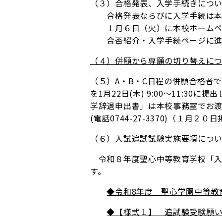
（３）合格発表、入学手続きにつ
合格発表ならびに入学手続は本
１月６日（火）に本校ホームペー
合否紹介・入学手続ページに進
（４）併願から専願の切り替えにつ
（５）A・B・C日程の併願合格者
を1月22日(木) 9:00～11:3
学辞退申出書」は本校事務室でお
(電話0744-27-3370)（１月２０
（６）入試追試試験実施要項につ
令和８年度聖心中等教育学校「入
す。
◆令和8年度 聖心学園中等教
◆【様式１】 追試験受験願い