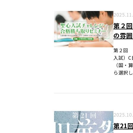
2025.11
第２回
の雰囲
第２回 
入試）C
（国・
ら選択し
2025.10
第21