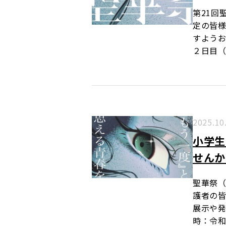
第21回
定の皆様
すようお
２日目（
2025.10
小学生
せんか
聖華祭（
護者の皆
展示や発
時：令和