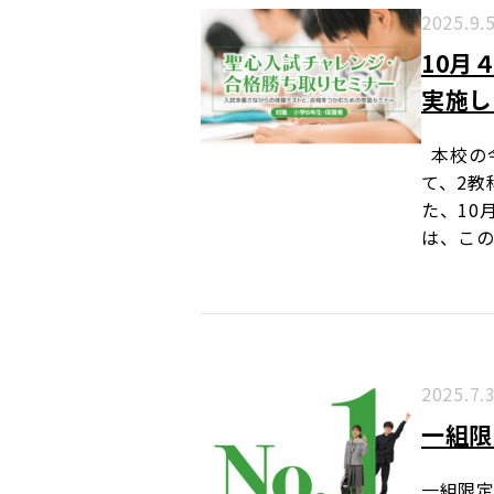
2025.9.
10月
実施し
本校の
て、2教
た、10
は、この
2025.7.
一組限
一組限定