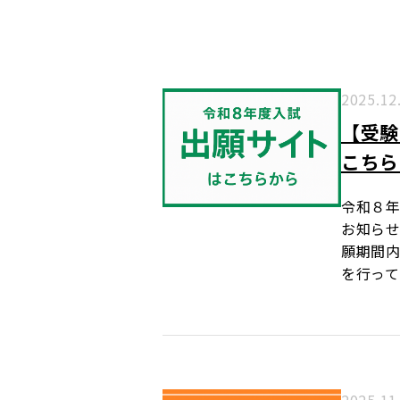
2025.12
【受験
こちら
令和８
お知らせ
願期間
を行って