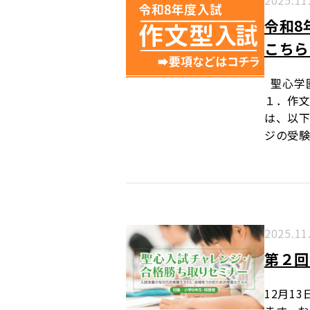
2025.11
令和8
こちら
聖心学
１．作
は、以
ジの受
2025.11
第２回
12月1