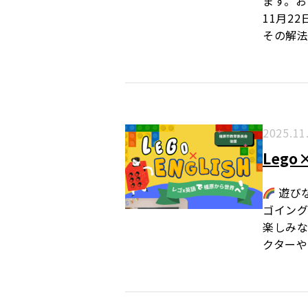
ます。お
11月2
その解法
2025.11
Leg
遊びな
ゴイング
楽しみ
クターや