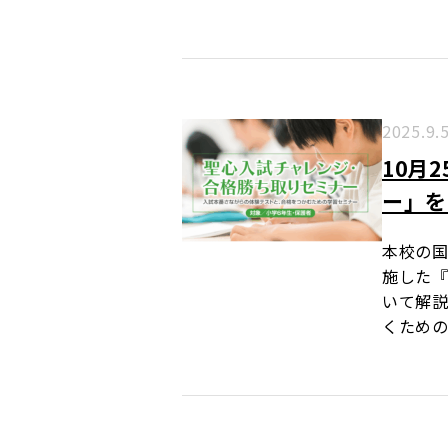
2025.9.
10月
ー」を
本校の国
施した
いて解説
くための